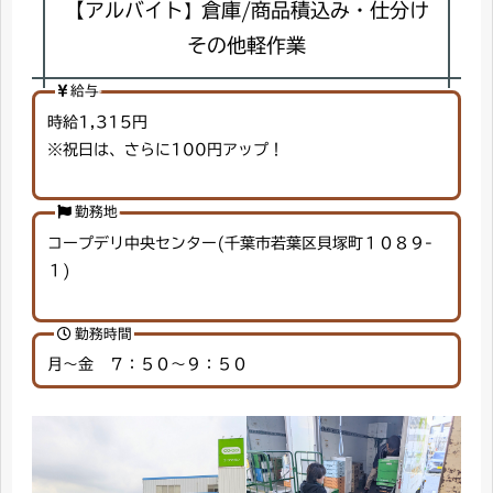
【アルバイト
倉庫/商品積込み・仕分け
】
その他軽作業
給与
時給1,315円
※祝日は、さらに100円アップ！
勤務地
コープデリ中央センター(千葉市若葉区貝塚町１０８９-
１)
勤務時間
月～金 ７：５０～９：５０