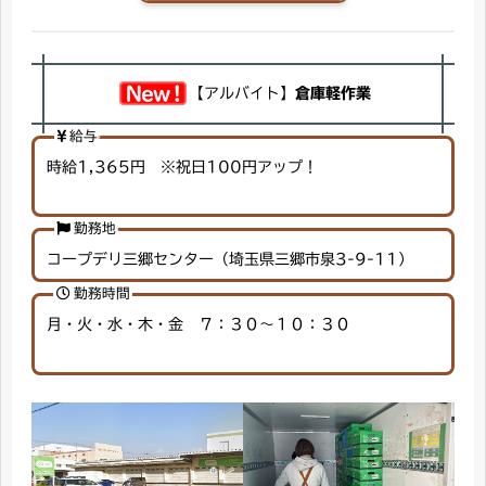
【アルバイト】
倉庫軽作業
給与
時給1,365円 ※祝日100円アップ！
勤務地
コープデリ三郷センター（埼玉県三郷市泉3-9-11）
勤務時間
月・火・水・木・金 ７：３０～１０：３０